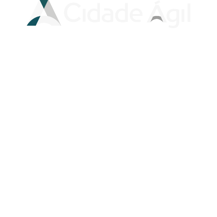
Cidade Ágil © 2026
Todos os direitos reservados
Política de Privacidade
Design by
Olive Labs
ESCRITÓRIO COMERCIAL
WTC BUSINESS TOWER
AV. DAS NAÇÕES UNIDAS, 12.551
17° ANDAR, SALA 1707
BROOKLIN NOVO, SÃO PAULO/SP
CEP: 04578-903