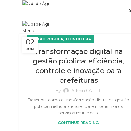
Menu
,
GESTÃO PÚBLICA
TECNOLOGIA
02
JUN
Transformação digital na
gestão pública: eficiência,
controle e inovação para
prefeituras
By
Admin CA
Descubra como a transformação digital na gestão
pública melhora a eficiência e moderniza os
serviços municipais.
CONTINUE READING